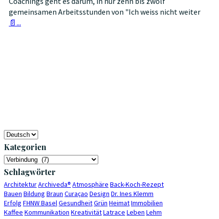
Coachings geht es darum, in nur zehn bis zwölf
gemeinsamen Arbeitsstunden von "Ich weiss nicht weiter
📄...
Choose
a
Kategorien
language
Kategorien
Schlagwörter
Architektur
Archiveda®
Atmosphäre
Back-Koch-Rezept
Bauen
Bildung
Braun
Curaçao
Design
Dr. Ines Klemm
Erfolg
FHNW Basel
Gesundheit
Grün
Heimat
Immobilien
Kaffee
Kommunikation
Kreativität
Latrace
Leben
Lehm