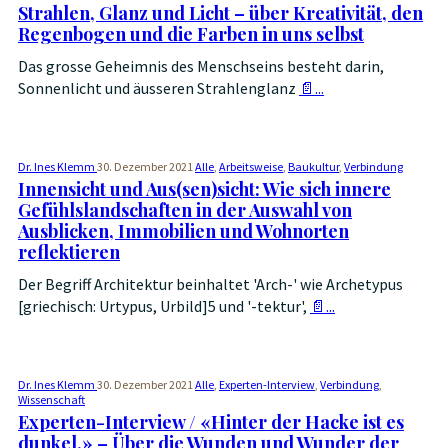
Strahlen, Glanz und Licht – über Kreativität, den
Regenbogen und die Farben in uns selbst
Das grosse Geheimnis des Menschseins besteht darin,
Sonnenlicht und äusseren Strahlenglanz
📄...
Dr. Ines Klemm
30. Dezember 2021
Alle
,
Arbeitsweise
,
Baukultur
,
Verbindung
Innensicht und Aus(sen)sicht: Wie sich innere
Gefühlslandschaften in der Auswahl von
Ausblicken, Immobilien und Wohnorten
reflektieren
Der Begriff Architektur beinhaltet 'Arch-' wie Archetypus
[griechisch: Urtypus, Urbild]5 und '-tektur',
📄...
Dr. Ines Klemm
30. Dezember 2021
Alle
,
Experten-Interview
,
Verbindung
,
Wissenschaft
Experten-Interview / «Hinter der Hacke ist es
dunkel.» – Über die Wunden und Wunder der