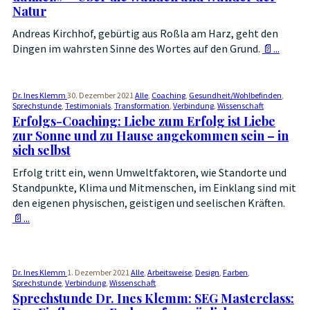
Natur
Andreas Kirchhof, gebürtig aus Roßla am Harz, geht den
Dingen im wahrsten Sinne des Wortes auf den Grund.
📄...
Dr. Ines Klemm
30. Dezember 2021
Alle
,
Coaching
,
Gesundheit/Wohlbefinden
,
Sprechstunde
,
Testimonials
,
Transformation
,
Verbindung
,
Wissenschaft
Erfolgs-Coaching: Liebe zum Erfolg ist Liebe
zur Sonne und zu Hause angekommen sein – in
sich selbst
Erfolg tritt ein, wenn Umweltfaktoren, wie Standorte und
Standpunkte, Klima und Mitmenschen, im Einklang sind mit
den eigenen physischen, geistigen und seelischen Kräften.
📄...
Dr. Ines Klemm
1. Dezember 2021
Alle
,
Arbeitsweise
,
Design
,
Farben
,
Sprechstunde
,
Verbindung
,
Wissenschaft
Sprechstunde Dr. Ines Klemm: SEG Masterclass: