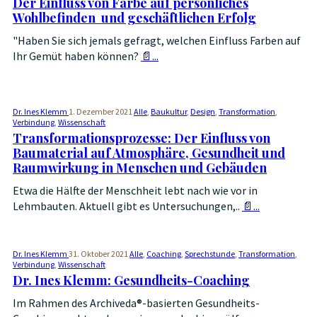
Der Einfluss von Farbe auf persönliches
Wohlbefinden und geschäftlichen Erfolg
"Haben Sie sich jemals gefragt, welchen Einfluss Farben auf
Ihr Gemüt haben können?
📄...
Dr. Ines Klemm
1. Dezember 2021
Alle
,
Baukultur
,
Design
,
Transformation
,
Verbindung
,
Wissenschaft
Transformationsprozesse: Der Einfluss von
Baumaterial auf Atmosphäre, Gesundheit und
Raumwirkung in Menschen und Gebäuden
Etwa die Hälfte der Menschheit lebt nach wie vor in
Lehmbauten. Aktuell gibt es Untersuchungen,..
📄...
Dr. Ines Klemm
31. Oktober 2021
Alle
,
Coaching
,
Sprechstunde
,
Transformation
,
Verbindung
,
Wissenschaft
Dr. Ines Klemm: Gesundheits-Coaching
Im Rahmen des Archiveda®-basierten Gesundheits-