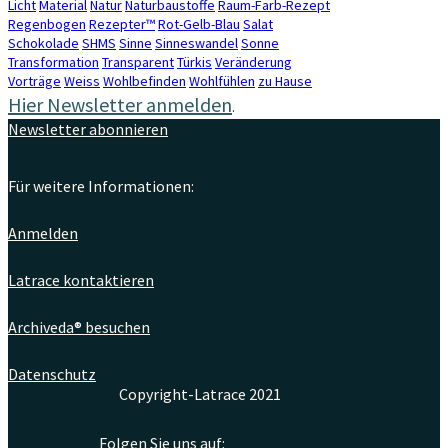
Licht
Material
Natur
Naturbaustoffe
Raum-Farb-Rezept
Regenbogen
Rezepter™
Rot-Gelb-Blau
Salat
Schokolade
SHMS
Sinne
Sinneswandel
Sonne
Transformation
Transparent
Türkis
Veränderung
Vorträge
Weiss
Wohlbefinden
Wohlfühlen
zu Hause
Hier Newsletter anmelden
.
Newsletter abonnieren
Für weitere Informationen:
Anmelden
Latrace kontaktieren
Archiveda® besuchen
Datenschutz
Copyright-Latrace 2021
Folgen Sie uns auf: